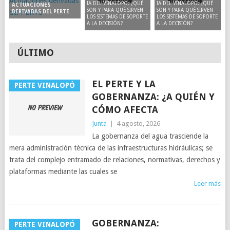
IA DEL VINALOPÓ: ¿QUÉ
IA DEL VINALOPÓ: ¿QUÉ
ACTUACIONES
SON Y PARA QUÉ SIRVEN
SON Y PARA QUÉ SIRVEN
DERIVADAS DEL PERTE
LOS SISTEMAS DE SOPORTE
LOS SISTEMAS DE SOPORTE
A LA DECISIÓN?
A LA DECISIÓN?
ÚLTIMO
EL PERTE Y LA
PERTE VINALOPÓ
GOBERNANZA: ¿A QUIÉN Y
CÓMO AFECTA
Junta
|
4 agosto, 2026
La gobernanza del agua trasciende la
mera administración técnica de las infraestructuras hidráulicas; se
trata del complejo entramado de relaciones, normativas, derechos y
plataformas mediante las cuales se
Leer más
GOBERNANZA:
PERTE VINALOPÓ